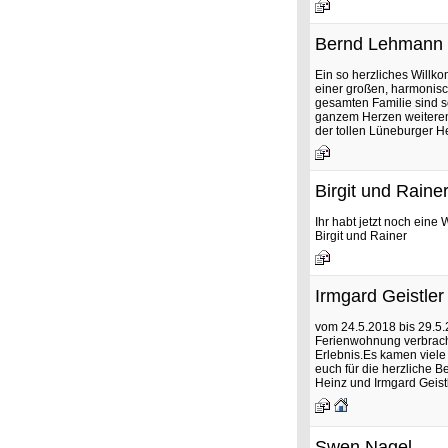
Bernd Lehmann
Ein so herzliches Willko
einer großen, harmonisc
gesamten Familie sind s
ganzem Herzen weiteremp
der tollen Lüneburger Hei
Birgit und Raine
Ihr habt jetzt noch eine
Birgit und Rainer
Irmgard Geistler
vom 24.5.2018 bis 29.5.
Ferienwohnung verbracht
Erlebnis.Es kamen viel
euch für die herzliche B
Heinz und Irmgard Geist
Swen Nagel