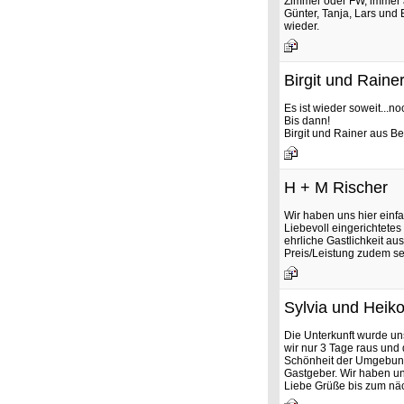
Zimmer oder FW, immer a
Günter, Tanja, Lars und 
wieder.
Birgit und Raine
Es ist wieder soweit...n
Bis dann!
Birgit und Rainer aus Be
H + M Rischer
Wir haben uns hier einfa
Liebevoll eingerichtetes
ehrliche Gastlichkeit au
Preis/Leistung zudem se
Sylvia und Heik
Die Unterkunft wurde un
wir nur 3 Tage raus und 
Schönheit der Umgebung w
Gastgeber. Wir haben un
Liebe Grüße bis zum nä