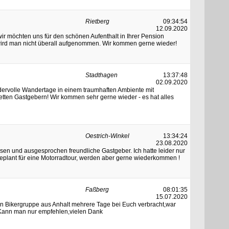
Rietberg
09:34:54
12.09.2020
wir möchten uns für den schönen Aufenthalt in Ihrer Pension
wird man nicht überall aufgenommen. Wir kommen gerne wieder!
Stadthagen
13:37:48
02.09.2020
dervolle Wandertage in einem traumhaften Ambiente mit
ten Gastgebern! Wir kommen sehr gerne wieder - es hat alles
Oestrich-Winkel
13:34:24
23.08.2020
n und ausgesprochen freundliche Gastgeber. Ich hatte leider nur
plant für eine Motorradtour, werden aber gerne wiederkommen !
Faßberg
08:01:35
15.07.2020
nen Bikergruppe aus Anhalt mehrere Tage bei Euch verbracht,war
.Kann man nur empfehlen,vielen Dank