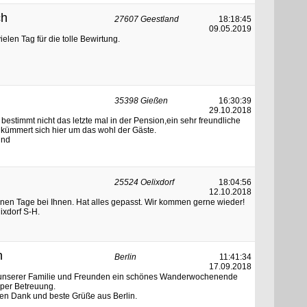
ch
27607 Geestland
18:18:45
09.05.2019
ielen Tag für die tolle Bewirtung.
35398 Gießen
16:30:39
29.10.2018
bestimmt nicht das letzte mal in der Pension,ein sehr freundliche
e kümmert sich hier um das wohl der Gäste.
und
25524 Oelixdorf
18:04:56
12.10.2018
önen Tage bei Ihnen. Hat alles gepasst. Wir kommen gerne wieder!
ixdorf S-H.
n
Berlin
11:41:34
17.09.2018
 unserer Familie und Freunden ein schönes Wanderwochenende
uper Betreuung.
en Dank und beste Grüße aus Berlin.