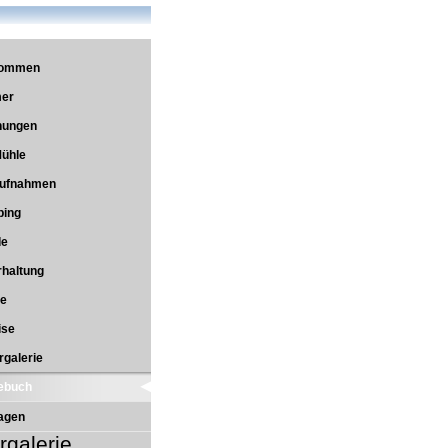
kommen
er
ungen
Mühle
aufnahmen
ing
de
rhaltung
se
ise
rgalerie
ebuch
ragen
rgalerie