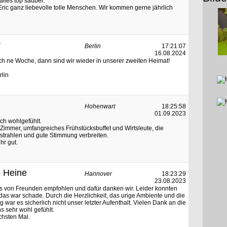
lles top sauber.
Eric ganz liebevolle tolle Menschen. Wir kommen gerne jährlich
r
Berlin
17:21:07
16.08.2024
och ne Woche, dann sind wir wieder in unserer zweiten Heimat!
rlin
Hohenwart
18:25:58
01.09.2023
ch wohlgefühlt.
 Zimmer, umfangreiches Frühstücksbuffet und Wirtsleute, die
sstrahlen und gute Stimmung verbreiten.
hr gut.
o Heine
Hannover
18:23:29
23.08.2023
s von Freunden empfohlen und dafür danken wir. Leider konnten
das war schade. Durch die Herzlichkeit, das urige Ambiente und die
ar es sicherlich nicht unser letzter Aufenthalt. Vielen Dank an die
s sehr wohl gefühlt.
chsten Mal.