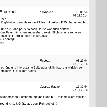
 Brockhoff
Cuxhaven
16:00:56
08.11.2014
uber,
e Zugfahrt mit dem Metronom? Alles gut geklappt? Wir haben euch
h und die Fahrt per Auto nach Hause war auch perfekt.
 das Petermännchen angesehen, so ein Stich kann ja sogar zu
hatte ich (Tine) ja noch richtig Glück!
n Ferientag!
ven
Fischen
08:26:04
15.08.2014
e schöne und interessante Seite gelangt. Ihr habt das wirklich sehr
gemacht! LG aus dem Allgäu
Castrop-Rauxel
16:32:54
27.07.2014
wunderschön. Entspannung und Ruhe pur. Unkompliziert, familiär
freundlichkeit. Grüße aus dem Ruhrgebiet :-)