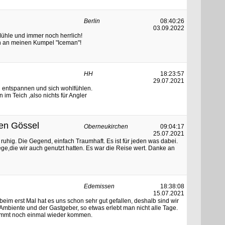
Berlin
08:40:26
03.09.2022
Mühle und immer noch herrlich!
 an meinen Kumpel "Iceman"!
HH
18:23:57
29.07.2021
n entspannen und sich wohlfühlen.
 im Teich ,also nichts für Angler
en Gössel
Oberneukirchen
09:04:17
25.07.2021
 ruhig. Die Gegend, einfach Traumhaft. Es ist für jeden was dabei.
ge,die wir auch genutzt hatten. Es war die Reise wert. Danke an
Edemissen
18:38:08
15.07.2021
 beim erst Mal hat es uns schon sehr gut gefallen, deshalb sind wir
biente und der Gastgeber, so etwas erlebt man nicht alle Tage.
immt noch einmal wieder kommen.