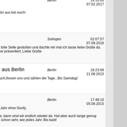
Berlin
14:53:00
07.02.2017
hön aus bei euch!
Solingen
02:07:57
07.09.2016
e tolle Seite gestoßen und dachte mir mal ich lasse liebe Grüße da.
hier präsentiert. Liebe Grüße
 aus Berlin
Berlin
18:23:06
21.08.2015
euch,freuen uns und zählen die Tage...Bis Samstag!
Berlin
17:48:10
05.08.2015
 Jahr ohne Goofy,
 dann sind wir endlich wieder da. Hat aber auch lange genug
 schon sehr, wie jedes Jahr. Bis bald!