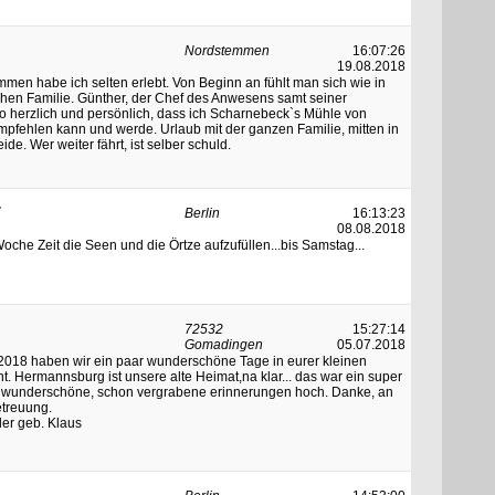
Nordstemmen
16:07:26
19.08.2018
mmen habe ich selten erlebt. Von Beginn an fühlt man sich wie in
hen Familie. Günther, der Chef des Anwesens samt seiner
o herzlich und persönlich, dass ich Scharnebeck`s Mühle von
fehlen kann und werde. Urlaub mit der ganzen Familie, mitten in
de. Wer weiter fährt, ist selber schuld.
r
Berlin
16:13:23
08.08.2018
 Woche Zeit die Seen und die Örtze aufzufüllen...bis Samstag...
72532
15:27:14
Gomadingen
05.07.2018
2018 haben wir ein paar wunderschöne Tage in eurer kleinen
. Hermannsburg ist unsere alte Heimat,na klar... das war ein super
e wunderschöne, schon vergrabene erinnerungen hoch. Danke, an
etreuung.
ler geb. Klaus