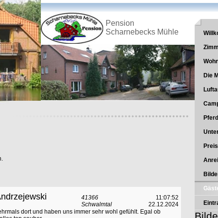
Pension
Scharnebecks Mühle
Will
Zimm
Wohn
Die 
Luft
Camp
Pfer
Unte
Prei
h.
Anre
Bilde
Gäst
Andrzejewski
41366
11:07:52
Eint
Schwalmtal
22.12.2024
ehrmals dort und haben uns immer sehr wohl gefühlt. Egal ob
Bilde